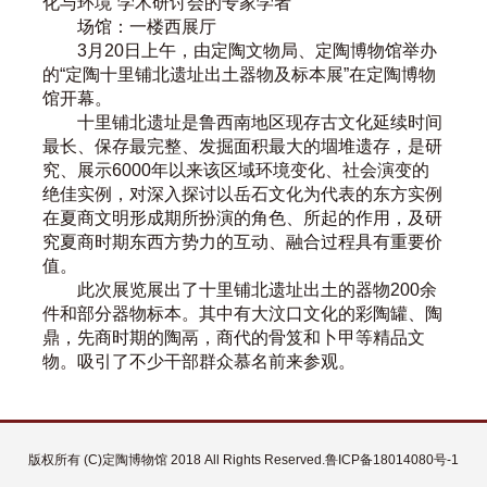
化与环境”学术研讨会的专家学者
场馆：一楼西展厅
3月20日上午，由定陶文物局、定陶博物馆举办
的“定陶十里铺北遗址出土器物及标本展”在定陶博物
馆开幕。
十里铺北遗址是鲁西南地区现存古文化延续时间
最长、保存最完整、发掘面积最大的堌堆遗存，是研
究、展示6000年以来该区域环境变化、社会演变的
绝佳实例，对深入探讨以岳石文化为代表的东方实例
在夏商文明形成期所扮演的角色、所起的作用，及研
究夏商时期东西方势力的互动、融合过程具有重要价
值。
此次展览展出了十里铺北遗址出土的器物200余
件和部分器物标本。其中有大汶口文化的彩陶罐、陶
鼎，先商时期的陶鬲，商代的骨笈和卜甲等精品文
物。吸引了不少干部群众慕名前来参观。
版权所有 (C)定陶博物馆 2018 All Rights Reserved.
鲁ICP备18014080号-1