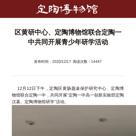
区黄研中心、定陶博物馆联合定陶一
中共同开展青少年研学活动
发布时间：2020/12/17 阅读次数：14447
12月12日下午，定陶区黄肠题凑保护研究中心、定陶博
物馆联合定陶一中，共同开展“定陶一中高一创新实验部定陶
汉墓、定陶博物馆研学”活动。