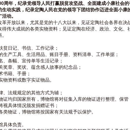
100周年，纪录党领导人民打赢脱贫攻坚战、全面建成小康社会
的生动实践，纪录定陶人民在党的领导下团结协作迈进全面小康
”活动。
改革开放以来，尤其是党的十八大以来，见证定陶社会各界在决
取得伟大成就的各类实物资料；见证定陶在经济、政治、文化、
料。
扶贫日记、书信、工作记录；
的生产工具、生活用品、账目手册、资料清单、工作单据；
名、条幅、宣传单等生活记录；
关奖章、奖状、蕴含感人故事的纪念品；
术书籍、手册；
实物资料或数字实证物品。
律、法规规定的其他方式为辅；
物证均归国家所有，博物馆将对征集入库的物证进行整理、保管
将视具体情况颁发捐赠证书；
各类物证，博物馆将按国家有关法规予以保护。
馆具体负责。