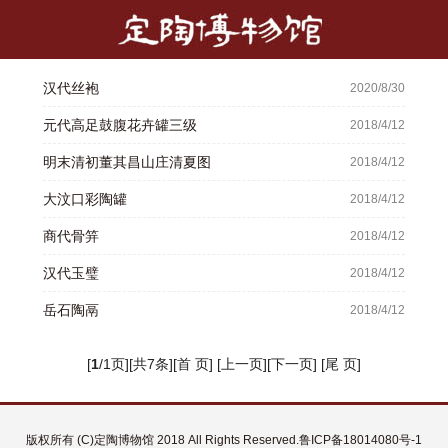
汉代丝袍
2020/8/30
元代高足鼓腹花卉罐三级
2018/4/12
明末清初董其昌山庄清夏图
2018/4/12
大汶口彩陶罐
2018/4/12
商代骨笄
2018/4/12
汉代玉璧
2018/4/12
岳石陶鬲
2018/4/12
[
1
/1页][共7条][首 页] [上一页][下一页] [尾 页]
版权所有 (C)定陶博物馆 2018 All Rights Reserved.
鲁ICP备18014080号-1